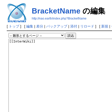
BracketName
の編集
http://nao.earth/index.php?BracketName
[
トップ
] [
編集
|
差分
|
バックアップ
|
添付
|
リロード
] [
新規
|