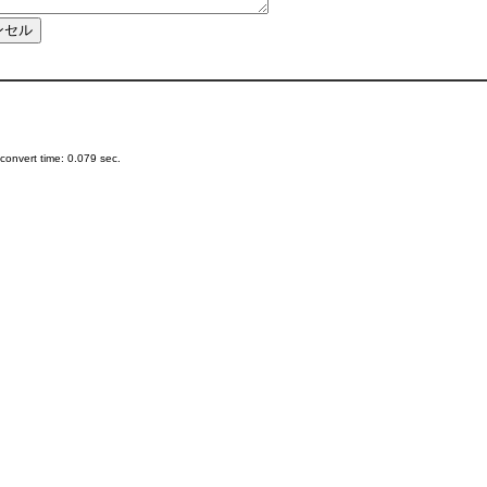
onvert time: 0.079 sec.