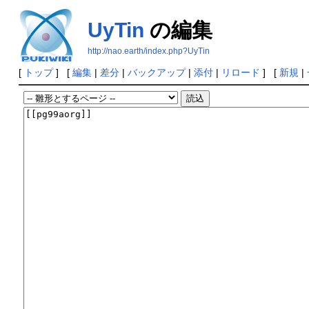
UyTin
の編集
http://nao.earth/index.php?UyTin
[
トップ
] [
編集
|
差分
|
バックアップ
|
添付
|
リロード
] [
新規
|