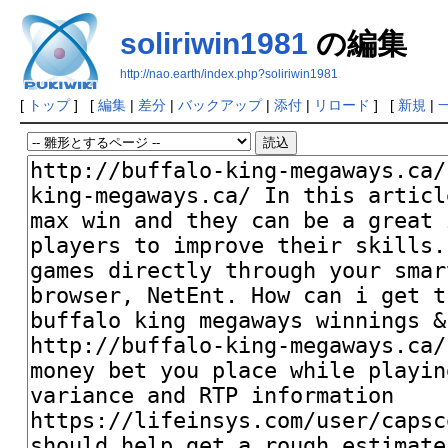
soliriwin1981
の編集
http://nao.earth/index.php?soliriwin1981
[
トップ
] [
編集
|
差分
|
バックアップ
|
添付
|
リロード
] [
新規
|