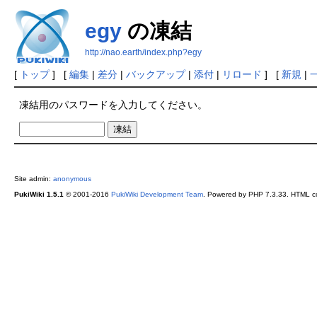
egy
の凍結
http://nao.earth/index.php?egy
[
トップ
] [
編集
|
差分
|
バックアップ
|
添付
|
リロード
] [
新規
|
凍結用のパスワードを入力してください。
Site admin:
anonymous
PukiWiki 1.5.1
© 2001-2016
PukiWiki Development Team
. Powered by PHP 7.3.33. HTML co