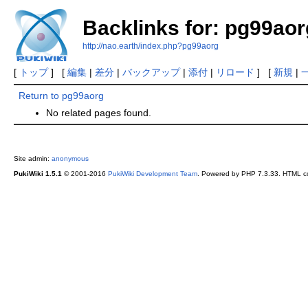
Backlinks for: pg99aor
http://nao.earth/index.php?pg99aorg
[
トップ
] [
編集
|
差分
|
バックアップ
|
添付
|
リロード
] [
新規
|
Return to pg99aorg
No related pages found.
Site admin:
anonymous
PukiWiki 1.5.1
© 2001-2016
PukiWiki Development Team
. Powered by PHP 7.3.33. HTML co