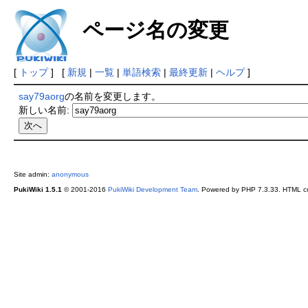
ページ名の変更
[
トップ
] [
新規
|
一覧
|
単語検索
|
最終更新
|
ヘルプ
]
say79aorg
の名前を変更します。
新しい名前:
Site admin:
anonymous
PukiWiki 1.5.1
© 2001-2016
PukiWiki Development Team
. Powered by PHP 7.3.33. HTML co