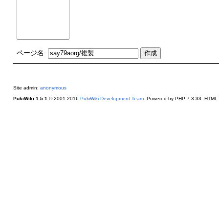
ページ名:
Site admin:
anonymous
PukiWiki 1.5.1
© 2001-2016
PukiWiki Development Team
. Powered by PHP 7.3.33. HTML c